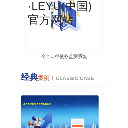
全全口径债务监测系统
经典
案例
/
CLASSIC CASE