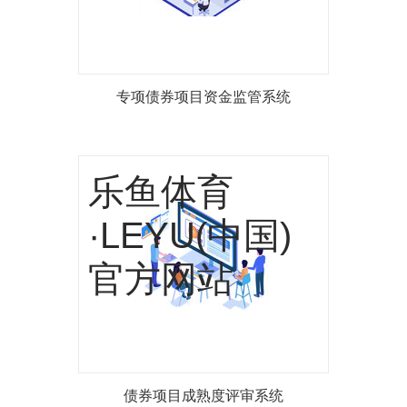
专项债券项目资金监管系统
债券项目成熟度评审系统