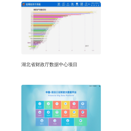
湖北省财政厅数据中心项目