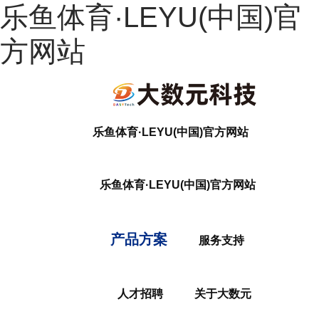
乐鱼体育·LEYU(中国)官
方网站
乐鱼体育·LEYU(中国)官方网站
乐鱼体育·LEYU(中国)官方网站
产品方案
服务支持
人才招聘
关于大数元