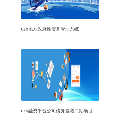
czb地方政府性债务管理系统
czb融资平台公司债务监测二期项目