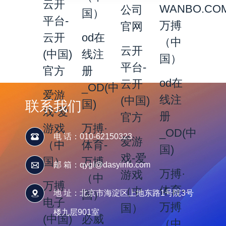
云开
WANBO.CO
公司
国）
平台-
万搏
官网
云开
od在
（中
云开
(中国)
线注
国）
平台-
官方
册
od在
云开
_OD(中
爱游
线注
(中国)
国)
联系我们
戏-爱
册
官方
游戏
万搏·
_OD(中
电 话：010-62150323
爱游
（中
体育-
国)
戏-爱
国）
万搏
邮 箱：qygl@dasyinfo.com
万搏·
游戏
（中
万搏
体育-
（中
国）
地 址：北京市海淀区上地东路1号院3号
电子
万搏
国）
楼九层901室
(中国)
必威
（中