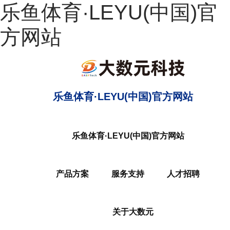
乐鱼体育·LEYU(中国)官
方网站
乐鱼体育·LEYU(中国)官方网站
乐鱼体育·LEYU(中国)官方网站
产品方案
服务支持
人才招聘
关于大数元