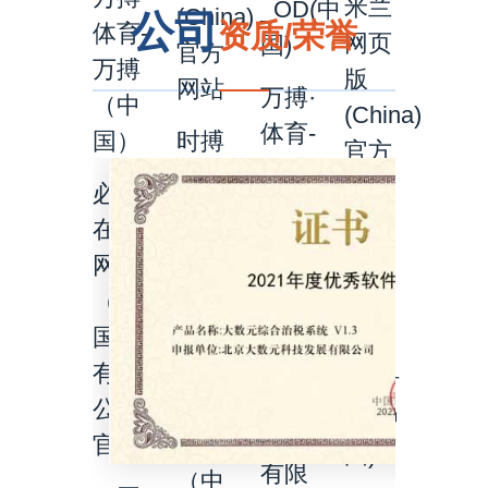
米兰
_OD(中
(China)
公司
资质/荣誉
体育-
网页
国)
官方
万搏
版
网站
万搏·
（中
(China)
体育-
国）
时搏
官方
万搏
网页
网站
必威
（中
版登
在线
时搏
国）
录入
网站
网页
口-时
必威
（中
版登
搏(中
在线
国）
录入
国)
网站
有限
口-时
（中
公司
WANBO.COM-
搏(中
国）
官网
万搏
国)
有限
（中