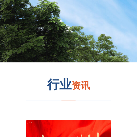
行业
资讯