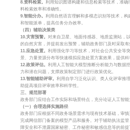
8.资料检索。
利用知识图谱构建和信息检索等技术，准确
料检索效率和准确性。
9.智能分办。
利用自然语言理解和多模态识别等技术，构
和智能派单，提高任务分办效率。
（四）辅助决策类
10.灾害预警。
对来自卫星、地面传感器、地质监测站，
的自然灾害，并提前发出预警，辅助政务部门及时采取有
11.应急处置。
利用强化学习等技术，对社会公共安全等
景、力量资源分布等快速模拟应急处置方案效果，提供科
12.政策评估。
利用人工智能大模型推断分析能力与数据
力和潜在问题，支撑政策制定部门进行政策优化。
13.智能辅助评审。
利用自学习泛化认识、类人化评审推
助提高项目评审效率和科学性。
三、规范部署
政务部门应结合工作实际和场景特点，充分论证人工智能
（一）合理选择实施路径
政务部门应根据不同政务场景需求与现有技术基础，审慎
完成网信部门备案的模型产品和服务。对于辅助执法监管
障安全和不泄露国家秘密、工作秘密和敏感信息等的前提