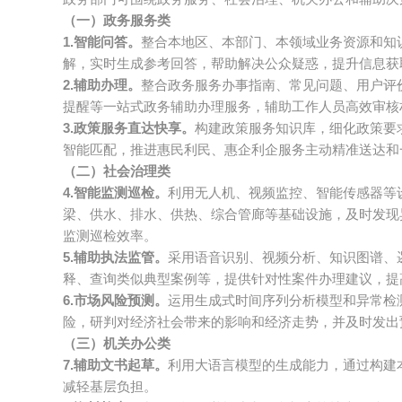
（一）政务服务类
1.智能问答。
整合本地区、本部门、本领域业务资源和知
解，实时生成参考回答，帮助解决公众疑惑，提升信息获
2.辅助办理。
整合政务服务办事指南、常见问题、用户评
提醒等一站式政务辅助办理服务，辅助工作人员高效审核
3.政策服务直达快享。
构建政策服务知识库，细化政策要
智能匹配，推进惠民利民、惠企利企服务主动精准送达和
（二）社会治理类
4.智能监测巡检。
利用无人机、视频监控、智能传感器等
梁、供水、排水、供热、综合管廊等基础设施，及时发现
监测巡检效率。
5.辅助执法监管。
采用语音识别、视频分析、知识图谱、
释、查询类似典型案例等，提供针对性案件办理建议，提
6.市场风险预测。
运用生成式时间序列分析模型和异常检
险，研判对经济社会带来的影响和经济走势，并及时发出
（三）机关办公类
7.辅助文书起草。
利用大语言模型的生成能力，通过构建
减轻基层负担。